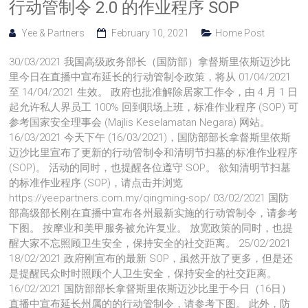
行动管制令 2.0 的作业程序 SOP
Yee & Partners
February 10, 2021
Home Post
30/03/2021 我国高级政务部长（国防部）拿督斯里依斯迈沙比
里今日在直播中宣布延长的行动管制令政策，将从 01/04/2021
至 14/04/2021 生效。 政府也批准解除居家工作令，由 4 月 1 日
起允许私人界员工 100% 回到职场上班，标准作业程序 (SOP) 可
参考国家安全理事会 (Majlis Keselamatan Negara) 网站。
16/03/2021 今天下午 (16/03/2021)，国防部部长拿督斯里依斯
迈沙比里宣布了更新的行动管制令和清明节扫墓的标准作业程序
(SOP)。 活动的同时，也提醒各位遵守 SOP。 欲知清明节扫墓
的标准作业程序 (SOP)，请点击并浏览
https://yeepartners.com.my/qingming-sop/ 03/02/2021 国防
部高级部长刚在直播中宣布各州最新实施的行动管制令，请参考
下图。 按摩业和美甲服务被允许复业。 放宽政策的同时，也提
醒大家不忘照顾卫生安全，保持安全的社交距离。 25/02/2021
18/02/2021 政府刚宣布的最新 SOP，虽然开放了更多，但是还
是提醒民众时时照顾个人卫生安全，保持安全的社交距离。
16/02/2021 国防部部长拿督斯里依斯迈沙比里于今日（16日）
直播中宣布延长州属的的行动管制令，请参考下图。 此外，防