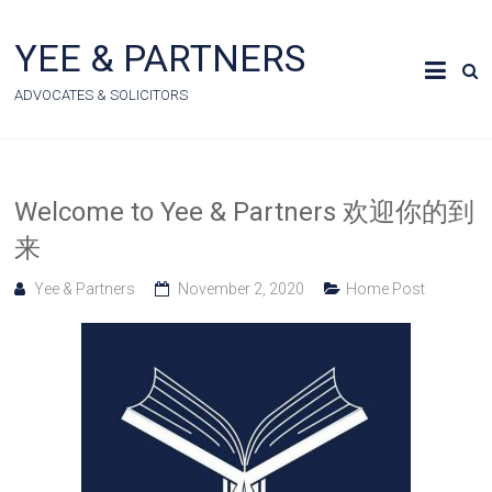
Skip
to
YEE & PARTNERS
content
ADVOCATES & SOLICITORS
Welcome to Yee & Partners 欢迎你的到
来
Yee & Partners
November 2, 2020
Home Post