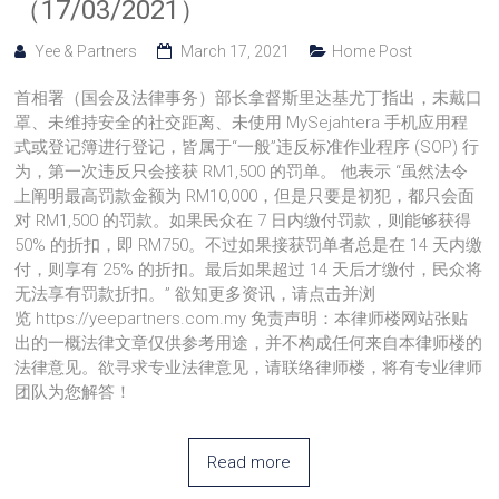
（17/03/2021）
Yee & Partners
March 17, 2021
Home Post
首相署（国会及法律事务）部长拿督斯里达基尤丁指出，未戴口
罩、未维持安全的社交距离、未使用 MySejahtera 手机应用程
式或登记簿进行登记，皆属于“一般”违反标准作业程序 (SOP) 行
为，第一次违反只会接获 RM1,500 的罚单。 他表示 “虽然法令
上阐明最高罚款金额为 RM10,000，但是只要是初犯，都只会面
对 RM1,500 的罚款。如果民众在 7 日内缴付罚款，则能够获得
50% 的折扣，即 RM750。不过如果接获罚单者总是在 14 天内缴
付，则享有 25% 的折扣。最后如果超过 14 天后才缴付，民众将
无法享有罚款折扣。” 欲知更多资讯，请点击并浏
览 https://yeepartners.com.my 免责声明：本律师楼网站张贴
出的一概法律文章仅供参考用途，并不构成任何来自本律师楼的
法律意见。欲寻求专业法律意见，请联络律师楼，将有专业律师
团队为您解答！
Read more